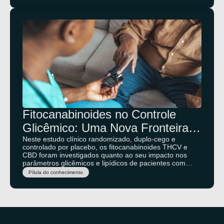
Fitocanabinoides no Controle
Glicêmico: Uma Nova Fronteira
Terapêutica?
Neste estudo clínico randomizado, duplo-cego e
controlado por placebo, os fitocanabinoides THCV e
CBD foram investigados quanto ao seu impacto nos
parâmetros glicêmicos e lipídicos de pacientes com
diabetes tipo 2. Os achados trouxeram insights
Pílula do conhecimento
promissores, sugerindo efeitos na função das células
beta pancreáticas e na regulação da glicose em jejum.