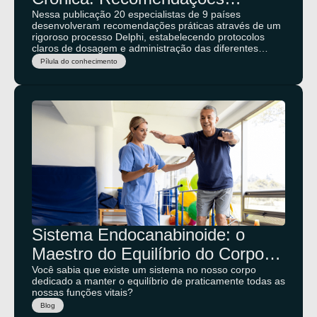
Internacionais Sobre Dosagem e
Nessa publicação 20 especialistas de 9 países
desenvolveram recomendações práticas através de um
Administração
rigoroso processo Delphi, estabelecendo protocolos
claros de dosagem e administração das diferentes
proporções entre CBD e THC, com estratégias
Pílula do conhecimento
específicas adaptadas ao perfil clínico de cada paciente
com dor crônica.
Sistema Endocanabinoide: o
Maestro do Equilíbrio do Corpo
Humano
Você sabia que existe um sistema no nosso corpo
dedicado a manter o equilíbrio de praticamente todas as
nossas funções vitais?
Blog