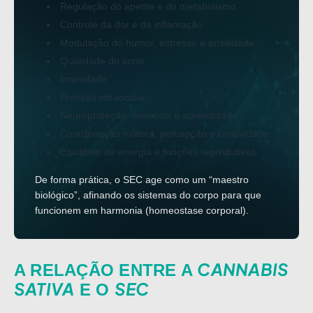
Regulação do apetite e do metabolismo
Controle da dor e da inflamação
Modulação do humor, estresse e ansiedade
Qualidade do sono
Imunidade
Pressão intraocular
Neuroproteção, memória e aprendizado
Coordenação motora, percepção e criatividade
Equilíbrio de energia e funções reprodutivas
De forma prática, o SEC age como um “maestro
biológico”, afinando os sistemas do corpo para que
funcionem em harmonia (homeostase corporal).
CANNABIS
A RELAÇÃO ENTRE A
SATIVA
SEC
E O