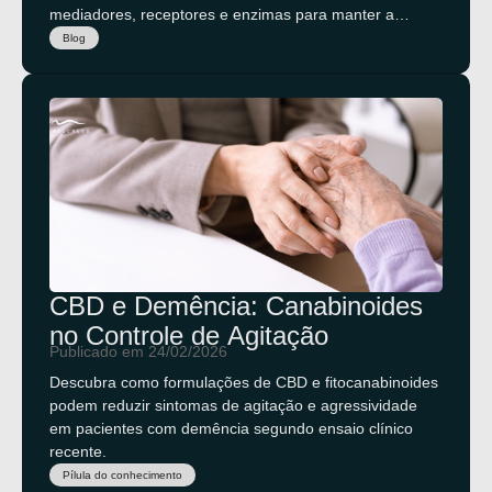
mediadores, receptores e enzimas para manter a
homeostase do nosso corpo. Entenda como essa
Blog
estrutura ampliada regula processos essenciais — da
dor e inflamação ao humor e metabolismo — e por que
ela representa a nova fronteira para tratamentos
terapêuticos mais eficazes e personalizados.
CBD e Demência: Canabinoides
no Controle de Agitação
Publicado em 24/02/2026
Descubra como formulações de CBD e fitocanabinoides
podem reduzir sintomas de agitação e agressividade
em pacientes com demência segundo ensaio clínico
recente.
Pílula do conhecimento