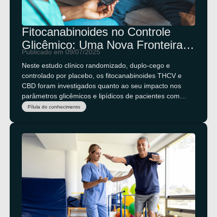
Fitocanabinoides no Controle
Glicêmico: Uma Nova Fronteira
Publicado em 09/07/2025
Terapêutica?
Neste estudo clínico randomizado, duplo-cego e
controlado por placebo, os fitocanabinoides THCV e
CBD foram investigados quanto ao seu impacto nos
parâmetros glicêmicos e lipídicos de pacientes com
diabetes tipo 2. Os achados trouxeram insights
Pílula do conhecimento
promissores, sugerindo efeitos na função das células
beta pancreáticas e na regulação da glicose em jejum.