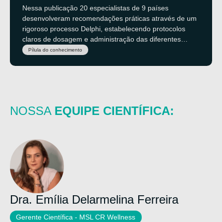
Internacionais Sobre Dosagem e
Nessa publicação 20 especialistas de 9 países
Administração
desenvolveram recomendações práticas através de um
rigoroso processo Delphi, estabelecendo protocolos
claros de dosagem e administração das diferentes
proporções entre CBD e THC, com estratégias
Pílula do conhecimento
específicas adaptadas ao perfil clínico de cada paciente
com dor crônica.
NOSSA
EQUIPE CIENTÍFICA:
Dra. Emília Delarmelina Ferreira
Gerente Científica - MSL CR Wellness