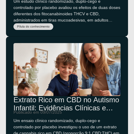
Um estudo clínico randomizado, duplo-cego e
controlado por placebo avaliou os efeitos de duas doses
diferentes dos fitocanabinoides THCV e CBD,
administrados em tiras mucoadesivas, em adultos
obesos com sinais iniciais de síndrome metabólica.
Pílula do conhecimento
Extrato Rico em CBD no Autismo
Infantil: Evidências Clínicas e
Publicado em 09/07/2025
Segurança na Prática
Um ensaio clínico randomizado, duplo-cego e
controlado por placebo investigou o uso de um extrato
de cannabis rico em CBD (proporção 9:1 CBD:THC) em