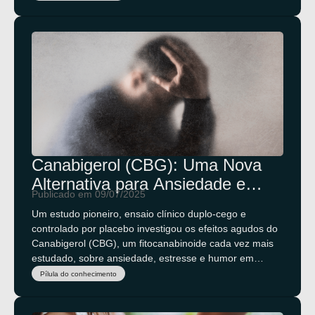
Canabigerol (CBG): Uma Nova
Alternativa para Ansiedade e
Publicado em 09/07/2025
Estresse?
Um estudo pioneiro, ensaio clínico duplo-cego e
controlado por placebo investigou os efeitos agudos do
Canabigerol (CBG), um fitocanabinoide cada vez mais
estudado, sobre ansiedade, estresse e humor em
adultos saudáveis.
Pílula do conhecimento