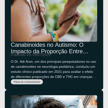
Canabinoides no Autismo: O
Impacto da Proporção Entre
Publicado em 09/07/2025
Fitocanabinoides
O Dr. Adi Aran, um dos principais pesquisadores no uso
de canabinoides na neurologia pediátrica, conduziu um
estudo clínico publicado em 2021 para avaliar o efeito
de diferentes proporções de CBD e THC em crianças e
adolescentes com TEA.
Pílula do conhecimento