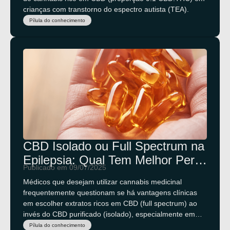
crianças com transtorno do espectro autista (TEA).
Pílula do conhecimento
CBD Isolado ou Full Spectrum na
Epilepsia: Qual Tem Melhor Perfil
Publicado em 09/07/2025
Clínico?
Médicos que desejam utilizar cannabis medicinal
frequentemente questionam se há vantagens clínicas
em escolher extratos ricos em CBD (full spectrum) ao
invés do CBD purificado (isolado), especialmente em
pacientes com epilepsia refratária.
Pílula do conhecimento