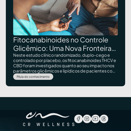
Fitocanabinoides no Controle
Glicêmico: Uma Nova Fronteira
Terapêutica?
Neste estudo clínico randomizado, duplo-cego e
controlado por placebo, os fitocanabinoides THCV e
CBD foram investigados quanto ao seu impacto nos
parâmetros glicêmicos e lipídicos de pacientes com
diabetes tipo 2. Os achados trouxeram insights
Pílula do conhecimento
promissores, sugerindo efeitos na função das células
beta pancreáticas e na regulação da glicose em
jejum.