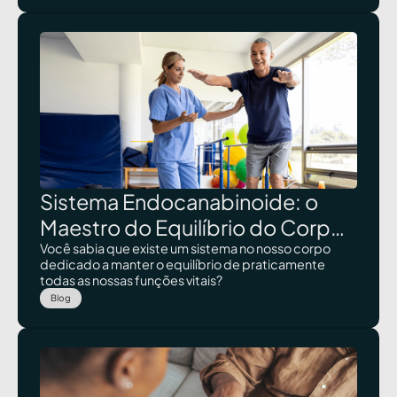
de cada paciente com dor crônica.
Sistema Endocanabinoide: o
Maestro do Equilíbrio do Corpo
Humano
Você sabia que existe um sistema no nosso corpo
dedicado a manter o equilíbrio de praticamente
todas as nossas funções vitais?
Blog