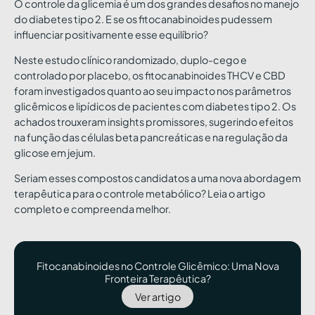
O controle da glicemia é um dos grandes desafios no manejo
do diabetes tipo 2. E se os fitocanabinoides pudessem
influenciar positivamente esse equilíbrio?
Neste estudo clínico randomizado, duplo-cego e
controlado por placebo, os fitocanabinoides THCV e CBD
foram investigados quanto ao seu impacto nos parâmetros
glicêmicos e lipídicos de pacientes com diabetes tipo 2. Os
achados trouxeram insights promissores, sugerindo efeitos
na função das células beta pancreáticas e na regulação da
glicose em jejum.
Seriam esses compostos candidatos a uma nova abordagem
terapêutica para o controle metabólico? Leia o artigo
completo e compreenda melhor.
Fitocanabinoides no Controle Glicêmico: Uma Nova
Fronteira Terapêutica?
Ver artigo