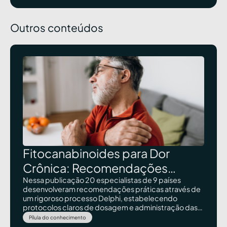
Outros conteúdos
Fitocanabinoides para Dor
Crônica: Recomendações
Internacionais Sobre Dosagem e
Nessa publicação 20 especialistas de 9 países
desenvolveram recomendações práticas através de
Administração
um rigoroso processo Delphi, estabelecendo
protocolos claros de dosagem e administração das
diferentes proporções entre CBD e THC, com
Pílula do conhecimento
estratégias específicas adaptadas ao perfil clínico