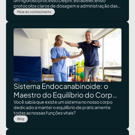
um rigoroso processo Delphi, estabelecendo
protocolos claros de dosagem e administração das
diferentes proporções entre CBD e THC, com
Pílula do conhecimento
estratégias específicas adaptadas ao perfil clínico
de cada paciente com dor crônica.
Sistema Endocanabinoide: o
Maestro do Equilíbrio do Corpo
Humano
Você sabia que existe um sistema no nosso corpo
dedicado a manter o equilíbrio de praticamente
todas as nossas funções vitais?
Blog