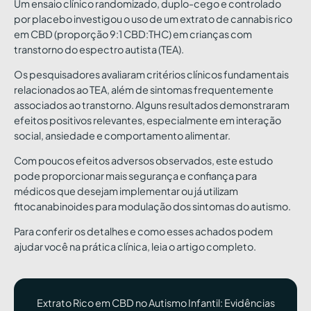
Um ensaio clínico randomizado, duplo-cego e controlado
por placebo investigou o uso de um extrato de cannabis rico
em CBD (proporção 9:1 CBD:THC) em crianças com
transtorno do espectro autista (TEA).
Os pesquisadores avaliaram critérios clínicos fundamentais
relacionados ao TEA, além de sintomas frequentemente
associados ao transtorno. Alguns resultados demonstraram
efeitos positivos relevantes, especialmente em interação
social, ansiedade e comportamento alimentar.
Com poucos efeitos adversos observados, este estudo
pode proporcionar mais segurança e confiança para
médicos que desejam implementar ou já utilizam
fitocanabinoides para modulação dos sintomas do autismo.
Para conferir os detalhes e como esses achados podem
ajudar você na prática clínica, leia o artigo completo.
Extrato Rico em CBD no Autismo Infantil: Evidências