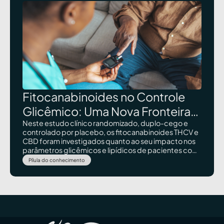
Fitocanabinoides no Controle
Glicêmico: Uma Nova Fronteira
Terapêutica?
Neste estudo clínico randomizado, duplo-cego e
controlado por placebo, os fitocanabinoides THCV e
CBD foram investigados quanto ao seu impacto nos
parâmetros glicêmicos e lipídicos de pacientes com
diabetes tipo 2. Os achados trouxeram insights
Pílula do conhecimento
promissores, sugerindo efeitos na função das células
beta pancreáticas e na regulação da glicose em
jejum.