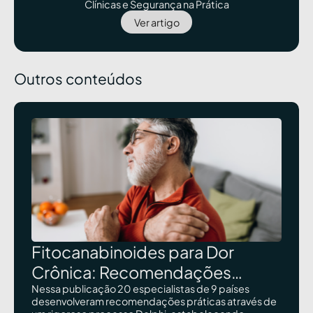
Clínicas e Segurança na Prática
Ver artigo
Outros conteúdos
Fitocanabinoides para Dor
Crônica: Recomendações
Internacionais Sobre Dosagem e
Nessa publicação 20 especialistas de 9 países
desenvolveram recomendações práticas através de
Administração