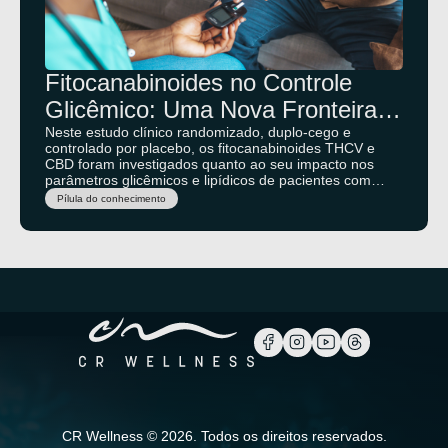
Fitocanabinoides no Controle
Glicêmico: Uma Nova Fronteira
Terapêutica?
Neste estudo clínico randomizado, duplo-cego e
controlado por placebo, os fitocanabinoides THCV e
CBD foram investigados quanto ao seu impacto nos
parâmetros glicêmicos e lipídicos de pacientes com
diabetes tipo 2. Os achados trouxeram insights
Pílula do conhecimento
promissores, sugerindo efeitos na função das células
beta pancreáticas e na regulação da glicose em jejum.
CR Wellness © 2026. Todos os direitos reservados.