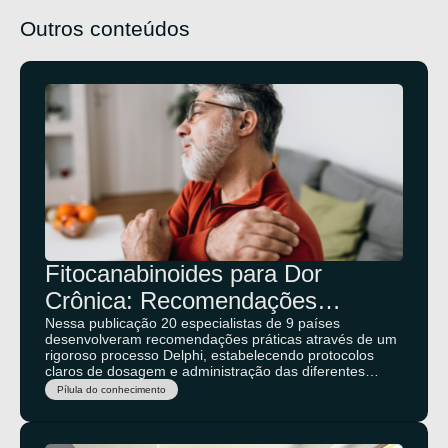
Outros conteúdos
Fitocanabinoides para Dor
Crônica: Recomendações
Internacionais Sobre Dosagem e
Nessa publicação 20 especialistas de 9 países
desenvolveram recomendações práticas através de um
Administração
rigoroso processo Delphi, estabelecendo protocolos
claros de dosagem e administração das diferentes
proporções entre CBD e THC, com estratégias
Pílula do conhecimento
específicas adaptadas ao perfil clínico de cada paciente
com dor crônica.